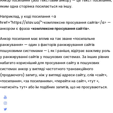
Анкор посилання (або текстовий анкор) — це текст посилання,
яким одна сторінка посилається на іншу.
Наприклад, у коді посилання <a
href="https://slav.ua/">комплексне просування сайтів</a> —
анкором є фраза «
комплексне просування сайтів
».
Анкор посилання має вплив на так зване «посилальне
ранжування» — один з факторів ранжирування сайтів
пошуковими системами — і, як і раніше, відіграє важливу роль
у ранжируванні сайтів у пошукових системах. За інших рівних
набагато корисніший для просування сайту в пошукових
системах анкор у вигляді частотного транзакційного
(продаючого) запиту, ніж у вигляді адреси сайту, слів «сайт»,
«посилання», «за посиланням», «перейти на сайт», «тут «,
«натисніть тут» або їм подібних запитів, що не просуваються.