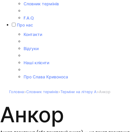
Словник термінів
F.A.Q
Про нас
Контакти
Відгуки
Наші клієнти
Про Слава Кривоноса
Головна
>
Словник термінів
>
Терміни на літеру А
>
Анкор
Анкор